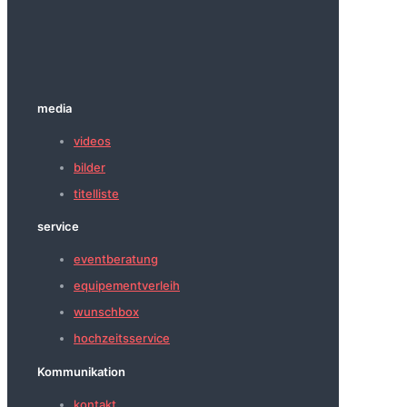
media
videos
bilder
titelliste
service
eventberatung
equipementverleih
wunschbox
hochzeitsservice
Kommunikation
kontakt